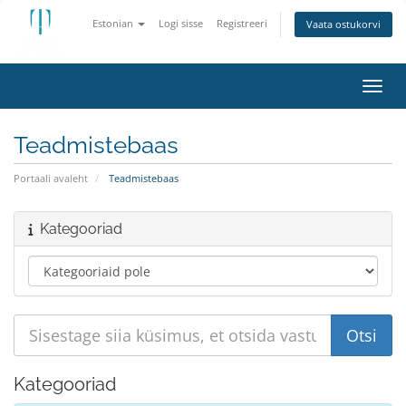
Estonian
Logi sisse
Registreeri
Vaata ostukorvi
Lülit
Teadmistebaas
Portaali avaleht
Teadmistebaas
Kategooriad
Kategooriad