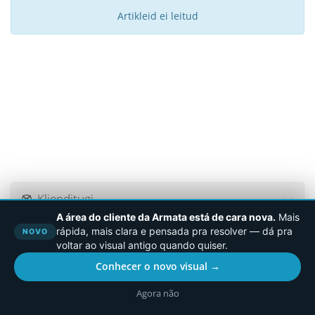
Artikleid ei leitud
Klienditugi
A área do cliente da Armata está de cara nova.
Mais
rápida, mais clara e pensada pra resolver — dá pra
NOVO
voltar ao visual antigo quando quiser.
Autoriõigus © 2026 Armata.Cloud. Kõik õigused kaitstud.
Conhecer o novo visual →
Agora não