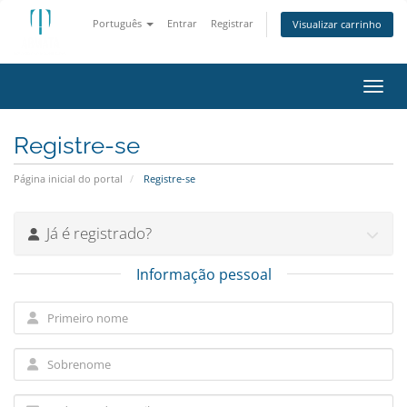
Português
Entrar
Registrar
Visualizar carrinho
Alter
Registre-se
Página inicial do portal
Registre-se
Já é registrado?
Informação pessoal