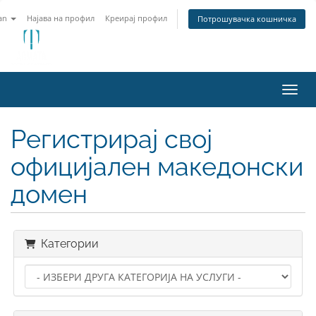
an
Најава на профил
Креирај профил
Потрошувачка кошничка
Вклу
Регистрирај свој
официјален македонски
домен
Категории