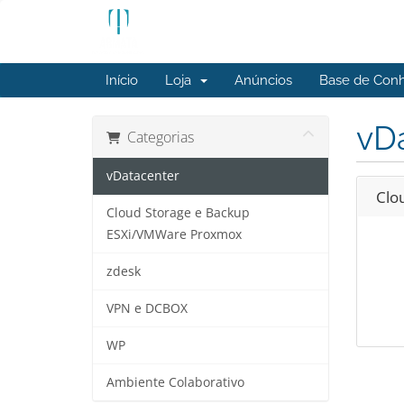
Início
Loja
Anúncios
Base de Con
vD
Categorias
vDatacenter
Clo
Cloud Storage e Backup
ESXi/VMWare Proxmox
zdesk
VPN e DCBOX
WP
Ambiente Colaborativo