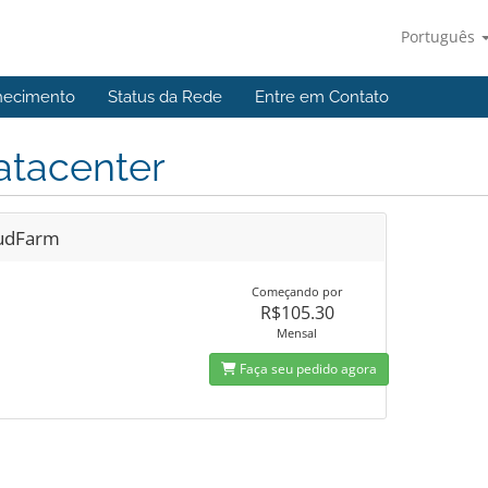
Português
hecimento
Status da Rede
Entre em Contato
atacenter
udFarm
Começando por
R$105.30
Mensal
Faça seu pedido agora