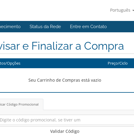
Português
hecimento
Status da Rede
Entre em Contato
isar e Finalizar a Compra
tos/Opções
Preço/Ciclo
Seu Carrinho de Compras está vazio
icar Código Promocional
Validar Código