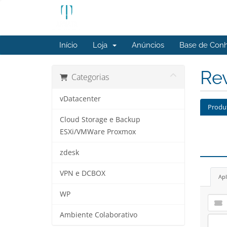
Início
Loja
Anúncios
Base de Con
Rev
Categorias
vDatacenter
Produ
Cloud Storage e Backup
ESXi/VMWare Proxmox
zdesk
VPN e DCBOX
Apl
WP
Ambiente Colaborativo