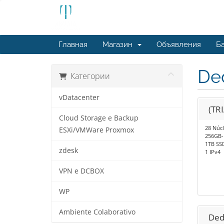
Главная
Магазин
Объявления
Ба
De
Категории
vDatacenter
(TR
Cloud Storage e Backup
28 Núc
ESXi/VMWare Proxmox
256GB
1TB SS
zdesk
1 IPv4
VPN e DCBOX
WP
Ambiente Colaborativo
Ded