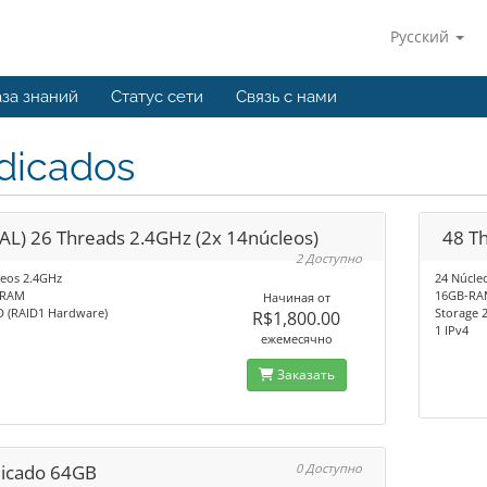
Русский
за знаний
Статус сети
Связь с нами
dicados
IAL) 26 Threads 2.4GHz (2x 14núcleos)
48 T
2 Доступно
leos 2.4GHz
24 Núcle
-RAM
16GB-R
Начиная от
D (RAID1 Hardware)
Storage 
R$1,800.00
1 IPv4
ежемесячно
Заказать
icado 64GB
0 Доступно