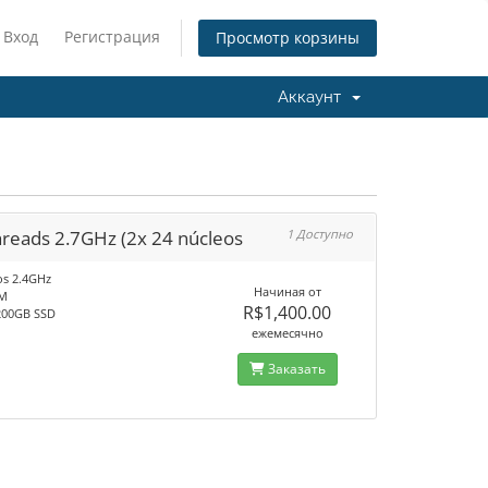
Вход
Регистрация
Просмотр корзины
Аккаунт
hreads 2.7GHz (2x 24 núcleos
1 Доступно
os 2.4GHz
Начиная от
AM
R$1,400.00
200GB SSD
ежемесячно
Заказать