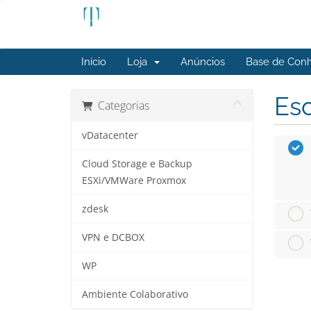
Início
Loja
Anúncios
Base de Con
Esc
Categorias
vDatacenter
Cloud Storage e Backup
ESXi/VMWare Proxmox
zdesk
VPN e DCBOX
WP
Ambiente Colaborativo