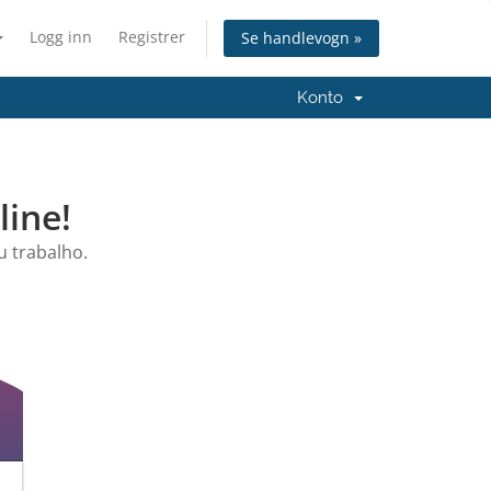
Logg inn
Registrer
Se handlevogn »
Konto
ine!
 trabalho.