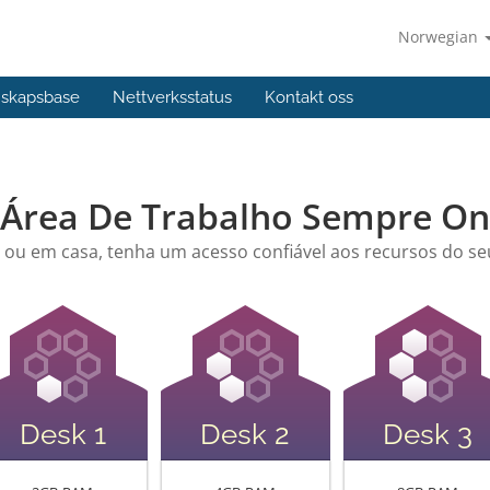
Norwegian
skapsbase
Nettverksstatus
Kontakt oss
 Área De Trabalho Sempre Onl
u em casa, tenha um acesso confiável aos recursos do seu
Desk 1
Desk 2
Desk 3